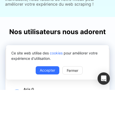
améliorer votre expérience du web scraping !
Nos utilisateurs nous adorent
Ce site web utilise des
cookies
pour améliorer votre
Nous récupérons des données sur les produits auprès
expérience d'utilisation.
des fournisseurs et puis en profiter pour synchroniser
leurs prix et la disponibilité des stocks. Même si nos
Accepter
Fermer
fournisseurs ne fournissent pas de XML ou d'API, nous
pouvons obtenir des produits dignes d'intérêt !
Aris G.
Développeur Web, Technologies et services de
l'information